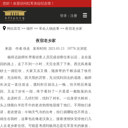
您好！欢迎访问红军东征纪念馆！
登录
注册
|
网站首页
>>
缅怀
>>
革命人物故事
>>
夜宿老乡家
夜宿老乡家
来源:
作者:
佚名
发布时间:
2021-01-13
19776
次浏览
杨得志副师长带着侦查人员完成侦察任务以后，走在返
回的路上，走了不到一小时，天完全黑了下来。西北风卷着
砂土一路狂吹，大家又冻又饿，随身带的干粮冻成了铁疙
瘩，无法啃吃。因天黑的厉害，无法找到回去的道路，杨师
长决定一直往前走，遇到村庄就住上一晚，待天明后再返
回。又走了好长一段，终于看到了一片星星一般散落的光
亮。走进村庄，几经打听，找到了村长。一位身穿大棉袄，
头上绕着白羊肚手巾的老农热情地迎接了他们。不用他们多
讲，老农便说：今晌天气冷的出奇，你们就哪哒也不用去，
就住在我村，这事包在俺老汉身上。接着便很快安排他们几
人去老乡家住宿。可能是考虑到杨得志是红军首长的缘故，