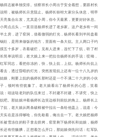
杨得志被单独安排。侦察班长小周出于安全着想，要跟村长
说明，被杨师长示意阻止。杨师长吩咐大家分头休息，明早
天亮集合出发，尤其是小周，你今天最累，更要好好休息。
小周点点头，一直目送杨师长进了老乡家。这户老乡有一间
半土房，进了窑洞，借着微弱的灯光，杨师长看到半间盘着
锅灶，是用来做饭的地方，里面有一条大炕。主人两口子约
摸五十多岁，衣着破烂，见有人进来，连忙下了炕，听了村
长简单说明后，老大娘上来一把拉住杨师长的手说：哎呦，
红军同志，看把你冻的，快，快上炕，上炕。杨师长向炕上
看去，透过昏暗的灯光，突然发现炕上还有一位十八九岁的
姑娘，刚要上炕的杨师长那时还是一个不满二十六岁的小伙
子，顿时有些犹豫了。老大娘看出了杨师长的心思，笑着
说：咱这哒老刘的队伍来过，不封建不封建，不讲究，快上
炕吧。那姑娘冲着杨师长边笑边移到前炕的角上。杨师长上
了炕，老大娘从两条破棉被中拉出一条给他盖上，说道：今
天实在是冻得够呛，你先歇着，俺出去一下。老大娘把杨师
长被雪冻住的鞋子拿去烘烤，窑里剩下杨师长和姑娘，杨师
长还有些腼腆，正想着怎么开口，那姑娘倒先问话：红军队