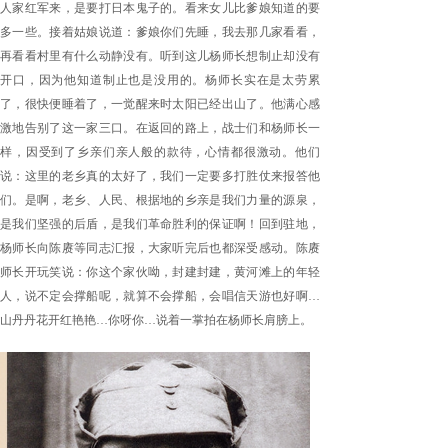
人家红军来，是要打日本鬼子的。看来女儿比爹娘知道的要
多一些。接着姑娘说道：爹娘你们先睡，我去那几家看看，
再看看村里有什么动静没有。听到这儿杨师长想制止却没有
开口，因为他知道制止也是没用的。杨师长实在是太劳累
了，很快便睡着了，一觉醒来时太阳已经出山了。他满心感
激地告别了这一家三口。在返回的路上，战士们和杨师长一
样，因受到了乡亲们亲人般的款待，心情都很激动。他们
说：这里的老乡真的太好了，我们一定要多打胜仗来报答他
们。是啊，老乡、人民、根据地的乡亲是我们力量的源泉，
是我们坚强的后盾，是我们革命胜利的保证啊！回到驻地，
杨师长向陈赓等同志汇报，大家听完后也都深受感动。陈赓
师长开玩笑说：你这个家伙呦，封建封建，黄河滩上的年轻
人，说不定会撑船呢，就算不会撑船，会唱信天游也好啊…
山丹丹花开红艳艳…你呀你…说着一掌拍在杨师长肩膀上。