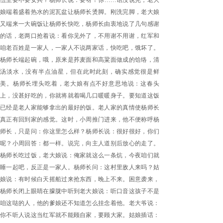
伍里要不要女兵？杨师长说：要呀！你……话没说完，老大
娘端着盛着热水的泥瓦盆让杨师长烫脚。刚洗完脚，老大娘
又端来一大碗饭让杨师长快吃，杨师长由衷地说了几句感谢
的话，老两口抢着说：看你见外了，不用谢不用谢，红军和
咱老百姓是一家人，一家人不说两家话，快吃吧，饿坏了。
杨师长端起碗，哦，原来是荞麦面和高粱面做成的饸络，清
汤淡水，没有半点油星，但在此时此刻，确实感觉很是鲜
美。杨师长埋头吃着，老大娘有点不好意思地说：这春头
上，没甚好吃的，你就将就着喝几口暖暖身子。要知道这饭
已经是老人家能够拿出的最好的饭。老人家的真情使杨师长
真正有回到家的感觉。这时，小周推门进来，他不便称呼杨
师长，只是问：你这里怎么样？杨师长说：很好很好，你们
呢？小周回答：都一样。说完，向主人道别后放心的走了。
杨师长吃过饭，老大娘说：俺家就这么一条炕，今夜咱们就
睡一起吧，反正是一家人。杨师长问：这村里敌人来吗？姑
娘说：有时候白天摇船过来抢东西，晚上不来。困意袭来，
杨师长闭上眼睛在朦胧中听到老大娘说：听口音这孩子不是
咱这哒的人，他的爹娘还不知道怎么挂念着他。老大爷说：
你不听人说这当红军就不能顾自家，要顾大家。姑娘插话：