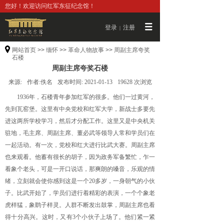
您好！欢迎访问红军东征纪念馆！
登录
注册
|
网站首页
>>
缅怀
>>
革命人物故事
>>
周副主席夸奖
石楼
周副主席夸奖石楼
来源:
作者:
佚名
发布时间:
2021-01-13
19628
次浏览
1936年，石楼青年参加红军的很多。他们一过黄河，
先到瓦窑堡。这里有中央党校和红军大学，新战士多要先
进这两所学校学习，然后才分配工作。这里又是中央机关
驻地，毛主席、周副主席、董必武等领导人常和学员们在
一起活动。有一次，党校和红大进行比武大赛。周副主席
也来观看。他蓄有很长的胡子，因为政务军备繁忙，乍一
看象个老头，可是一开口说话，那爽朗的嗓音，乐观的情
绪，立刻就会使你感到这是一个20多岁，一身朝气的小伙
子。比武开始了，学员们进行着精彩的表演，一个个象老
虎样猛，象鹞子样灵。人群不断发出鼓掌，周副主席也看
得十分高兴。这时，又有3个小伙子上场了。他们紧一紧