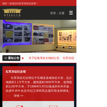
您好！欢迎访问红军东征纪念馆！
登录
注册
|
见 整改情况的报告
通知公告
关于征集革命文物的公告
红军东征纪念馆 关于落实市委巡察四
红军东征纪念馆
红军东征纪念馆位于石楼县县城东征大街，总占
地面积1.1万平方米，建筑面积3800平方米，使用面
积1100平方米，于1996年5月5日落成并对外开放，
由原中共中央总书记江泽民同志题写馆名和碑名。
……
详情 >>