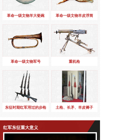
革命一级文物羊大瓷碗
革命一级文物羊皮浮筒
革命一级文物军号
重机枪
东征时期红军用过的步枪
土枪、长矛、羊皮褥子
红军东征重大意义