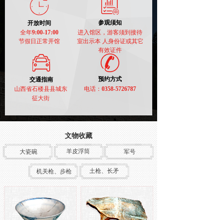
参观须知
开放时间
全年
9:00-17:00
进入馆区，游客须到接待
节假日正常开馆
室出示本 人身份证或其它
有效证件
预约方式
交通指南
山西省石楼县县城东
电话：
0358-5726787
征大街
文物收藏
羊皮浮筒
大瓷碗
军号
土枪、长矛
机关枪、步枪