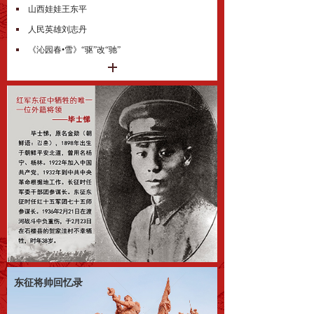
山西娃娃王东平
人民英雄刘志丹
《沁园春•雪》“驱”改“驰”
东征将帅回忆录