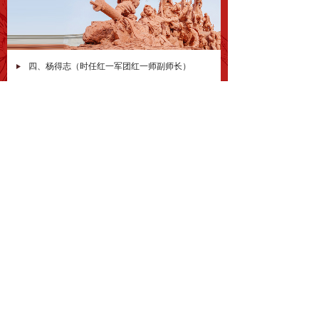
四、杨得志（时任红一军团红一师副师长）
三、聂荣臻（时任红一军团政委）
二、李志敏（时任红一军团红四师十一团政委）
一、程子华（时任红十五军团政治委员）
东征民谣
东征不仅打击了“蒋、阎”的反动势力，而且扩充
了红军，筹集了物资，更主要的是让老百姓了解了红
军，看到了希望，从心底里唱出了一段段民谣，唱出
了一段段红军的事迹……
红军爱民世无双，
吃水不忘掏井人，
阎顽欺骗一扫光；
恩人就是毛泽东；
工人农民见天日，
报名参军打日本，
地主豪绅心发慌。
跟着红军闹革命。